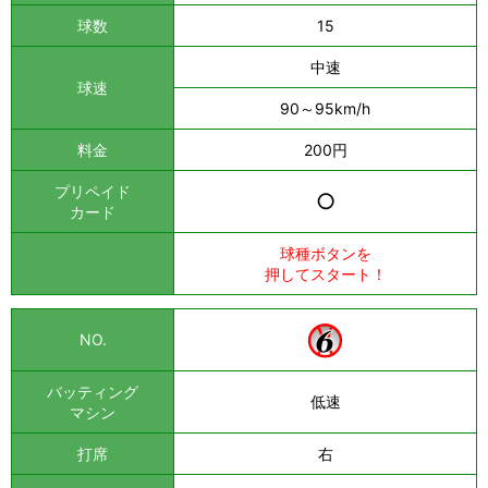
球数
15
中速
球速
90～95km/h
料金
200円
プリペイド
○
カード
球種ボタンを
押してスタート！
NO.
バッティング
低速
マシン
打席
右