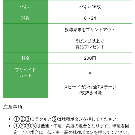
パネル
パネル16枚
球数
8～24
投球結果をプリントアウト
5ビンゴ以上で
賞品プレゼント
料金
200円
プリペイド
×
カード
スピードガン付全7ステージ
2枚抜き可能
注意事項
①②③ミラクルと⑤は球種ボタンを押してください。
①②③⑤は低速・中速・高速の混合となります。球速を固
定したい場合は、低・中・高の球種ボタンを押してください。