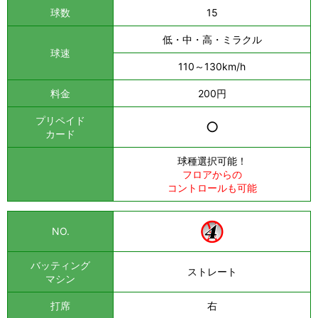
球数
15
低・中・高・ミラクル
球速
110～130km/h
料金
200円
プリペイド
○
カード
球種選択可能！
フロアからの
コントロールも可能
NO.
バッティング
ストレート
マシン
打席
右