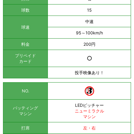
球数
15
中速
球速
95～100km/h
料金
200円
プリペイド
○
カード
投手映像あり！
NO.
LEDピッチャー
バッティング
ニューミラクル
マシン
マシン
打席
左・右