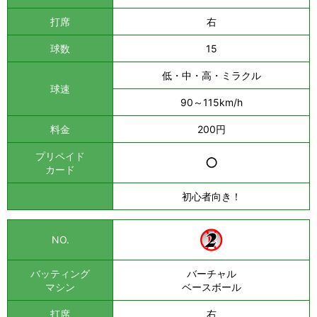
打席
右
球数
15
低・中・高・ミラクル
球速
90～115km/h
料金
200円
プリペイド
○
カード
初心者向き！
NO.
バッティング
バーチャル
マシン
ベースボール
打席
右