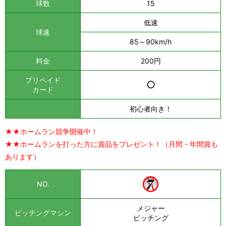
球数
15
低速
球速
85～90km/h
料金
200円
プリペイド
○
カード
初心者向き！
★★ホームラン競争開催中！
★★ホームランを打った方に賞品をプレゼント！（月間・年間賞も
あります）
NO.
メジャー
ピッチングマシン
ピッチング