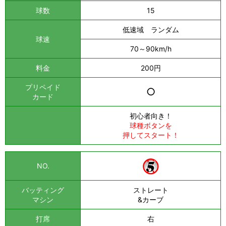
球数
15
低速域 ランダム
球速
70～90km/h
料金
200円
プリペイド
○
カード
初心者向き！
球種ボタンを
押してスタート！
NO.
バッティング
ストレート
マシン
&カーブ
打席
右